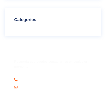
Categories
¿Tienes preguntas?
Recuerda que puedes contactarnos en cualquier
momento…
+52 (993) 151 5588
Vinco_contacto@hotmail.com